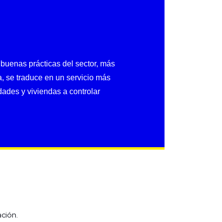
 buenas prácticas del sector, más
a, se traduce en un servicio más
ades y viviendas a controlar
ación.