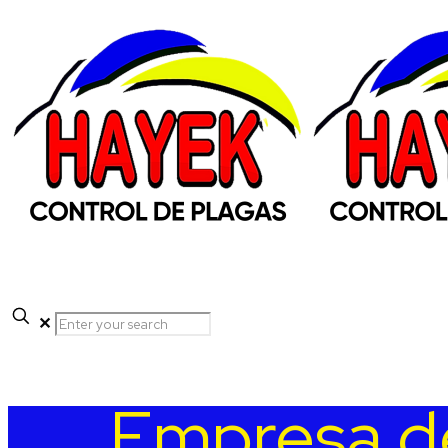
✕
Empresa d