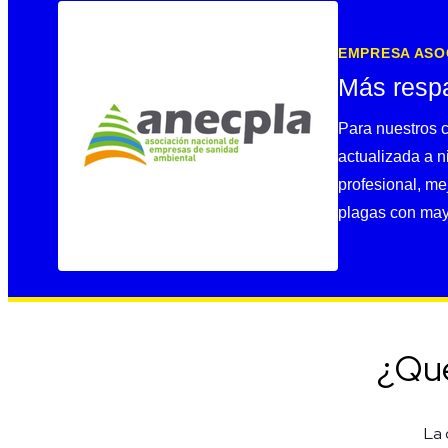
EMPRESA ASO
Más respa
Para nuestros c
actualizada a n
profesional, m
plagas con may
¿Qué
La 