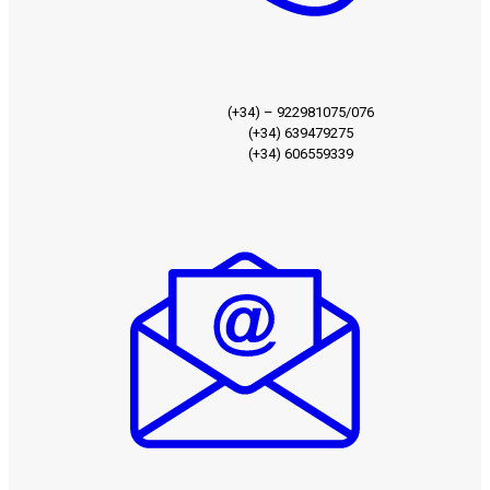
(+34) – 922981075/076
(+34) 639479275
(+34) 606559339