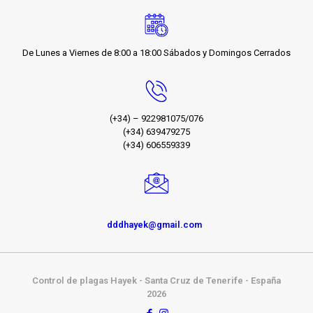
De Lunes a Viernes de 8:00 a 18:00 Sábados y Domingos Cerrados
(+34) – 922981075/076
(+34) 639479275
(+34) 606559339
dddhayek@gmail.com
Control de plagas Hayek - Santa Cruz de Tenerife - España
2026