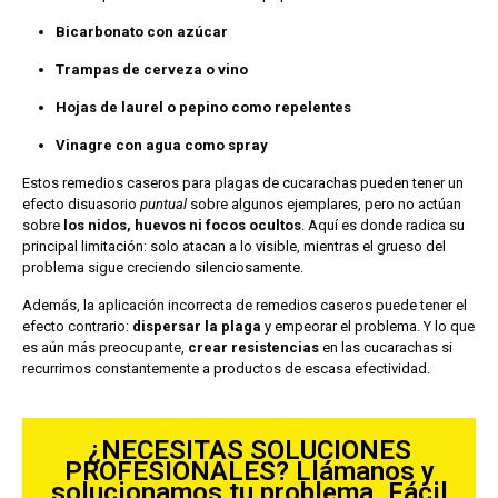
Bicarbonato con azúcar
Trampas de cerveza o vino
Hojas de laurel o pepino como repelentes
Vinagre con agua como spray
Estos remedios caseros para plagas de cucarachas pueden tener un
efecto disuasorio
puntual
sobre algunos ejemplares, pero no actúan
sobre
los nidos, huevos ni focos ocultos
. Aquí es donde radica su
principal limitación: solo atacan a lo visible, mientras el grueso del
problema sigue creciendo silenciosamente.
Además, la aplicación incorrecta de remedios caseros puede tener el
efecto contrario:
dispersar la plaga
y empeorar el problema. Y lo que
es aún más preocupante,
crear resistencias
en las cucarachas si
recurrimos constantemente a productos de escasa efectividad.
¿NECESITAS SOLUCIONES
PROFESIONALES? Llámanos y
solucionamos tu problema. Fácil