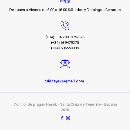
De Lunes a Viernes de 8:00 a 18:00 Sábados y Domingos Cerrados
(+34) – 922981075/076
(+34) 639479275
(+34) 606559339
dddhayek@gmail.com
Control de plagas Hayek - Santa Cruz de Tenerife - España
2026