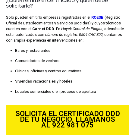
¿Quién emite el certificado y quién debe
solicitarlo?
Solo pueden emitirlo empresas registradas en el
ROESB
(Registro
Oficial de Establecimientos y Servicios Biocidas) y cuyos técnicos
cuenten con el
Carnet DDD
. En
Hayek Control de Plagas
, además de
estar autorizados con
número de registro: 0504-CAC-S02,
contamos
con amplia experiencia en intervenciones en:
Bares y restaurantes
Comunidades de vecinos
Clínicas, oficinas y centros educativos
Viviendas vacacionales y hoteles
Locales comerciales o en proceso de apertura
SOLICITA EL CERTIFICADO DDD
DE TU NEGOCIO. LLÁMANOS
AL 922 981 075