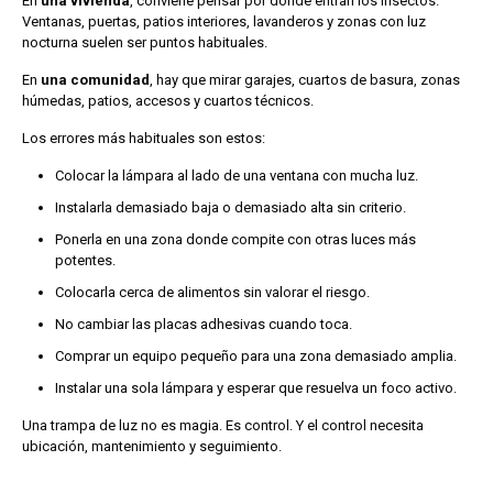
En
una vivienda
, conviene pensar por dónde entran los insectos.
Ventanas, puertas, patios interiores, lavanderos y zonas con luz
nocturna suelen ser puntos habituales.
En
una comunidad
, hay que mirar garajes, cuartos de basura, zonas
húmedas, patios, accesos y cuartos técnicos.
Los errores más habituales son estos:
Colocar la lámpara al lado de una ventana con mucha luz.
Instalarla demasiado baja o demasiado alta sin criterio.
Ponerla en una zona donde compite con otras luces más
potentes.
Colocarla cerca de alimentos sin valorar el riesgo.
No cambiar las placas adhesivas cuando toca.
Comprar un equipo pequeño para una zona demasiado amplia.
Instalar una sola lámpara y esperar que resuelva un foco activo.
Una trampa de luz no es magia. Es control. Y el control necesita
ubicación, mantenimiento y seguimiento.