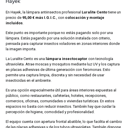
Hayek
En Hayek, la lámpara antiinsectos profesional
Luralite Cento
tiene un
precio de
95,00 € más I.G.I.C.
, con
colocación y montaje
incluidos
.
Este punto es importante porque no estás pagando solo por una
lámpara. Estás pagando por una solución instalada con criterio,
pensada para capturar insectos voladores en zonas interiores donde
la imagen importa.
La Luralite Cento es una
lámpara insectocaptor
con tecnología
ultravioleta. Atrae moscas y mosquitos mediante luz UV y los captura
en placas adhesivas de última generación con feromonas. Esto
permite una captura limpia, discreta y sin necesidad de usar
insecticidas en el ambiente.
Es una opción especialmente útil para áreas interiores expuestas al
público, como restaurantes, cafeterías, hoteles, recepciones,
comercios, oficinas, comunidades o viviendas turísticas. En estos
espacios no basta con reducir insectos. También hay que cuidar la
percepción de higiene, comodidad y profesionalidad.
El equipo cuenta con apertura frontal abatible, lo que facilita el cambio
de las placas adhesivas y de los tubos ultravioletas. También dispone